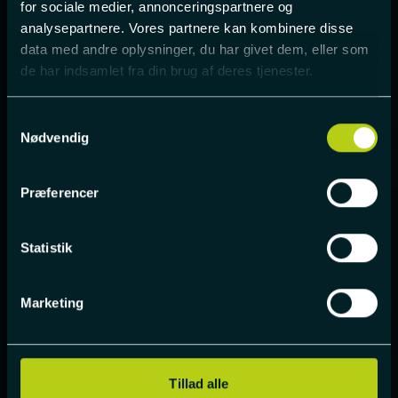
Usynligt for de
for sociale medier, annonceringspartnere og
fleste.
analysepartnere. Vores partnere kan kombinere disse
data med andre oplysninger, du har givet dem, eller som
Mærkbart for
de har indsamlet fra din brug af deres tjenester.
alle.
Samtykkevalg
Nødvendig
Bliv flyveleder hos Naviair
Præferencer
Statistik
Afspil video
Marketing
Tillad alle