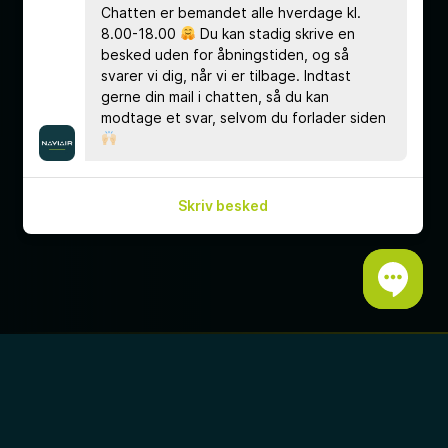
Chatten er bemandet alle hverdage kl.
8.00-18.00
Du kan stadig skrive en
besked uden for åbningstiden, og så
svarer vi dig, når vi er tilbage. Indtast
gerne din mail i chatten, så du kan
modtage et svar, selvom du forlader siden
Skriv besked
Som flyveleder er du med til at få tusindvis
af mennesker sikkert frem. Hver eneste dag.